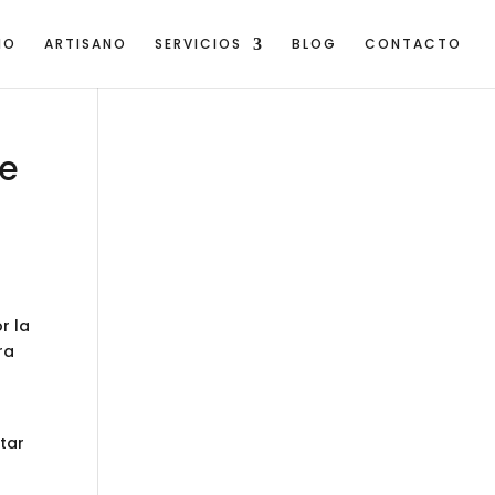
IO
ARTISANO
SERVICIOS
BLOG
CONTACTO
ue
r la
ra
star