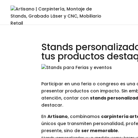
Stands personalizad
tus productos desta
Participar en una feria o congreso es una
presentar productos con impacto. Sin em
atención, contar con
stands personalizad
destacar.
En
Artisano
, combinamos
carpintería art
únicos que transmiten personalidad, profe
presente, sino de
ser memorable
.
Stands-personalizados-y-a-medida-como-hacer-