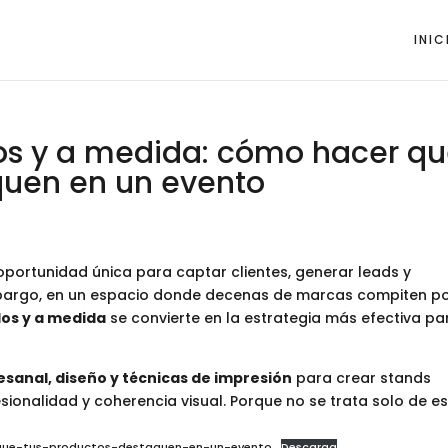
INIC
os y a medida: cómo hacer q
quen en un evento
 oportunidad única para captar clientes, generar leads y
bargo, en un espacio donde decenas de marcas compiten po
os y a medida
se convierte en la estrategia más efectiva pa
esanal, diseño y técnicas de impresión
para crear stands
sionalidad y coherencia visual. Porque no se trata solo de e
que-tus-productos-destaquen-en-un-evento
Descarga